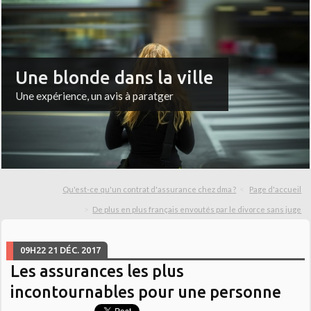
Une blonde dans la ville
Une expérience, un avis à paratger
Qu'est-ce qu'un contrat d'assurance chez dma ?
Page d'accueil
De plus en plus français envoutés par le divorce sans juge
09H22
21
DÉC. 2017
Les assurances les plus
incontournables pour une personne